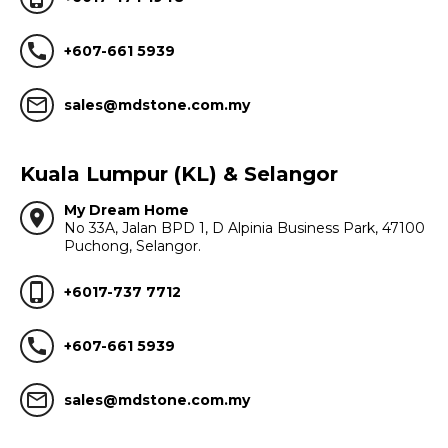
call
+607-661 5939
mail_outline
sales@mdstone.com.my
Kuala Lumpur (KL) & Selangor
My Dream Home
location_on
No 33A, Jalan BPD 1, D Alpinia Business Park, 47100
Puchong, Selangor.
phone_iphone
+6017-737 7712
call
+607-661 5939
mail_outline
sales@mdstone.com.my