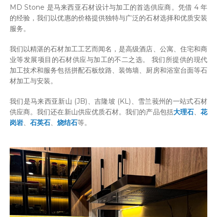
MD Stone 是马来西亚石材设计与加工的首选供应商。凭借 4 年
的经验，我们以优惠的价格提供独特与广泛的石材选择和优质安装
服务。
我们以精湛的石材加工工艺而闻名，是高级酒店、公寓、住宅和商
业等发展项目的石材供应与加工的不二之选。 我们所提供的现代
加工技术和服务包括拼配石板纹路、装饰墙、厨房和浴室台面等石
材加工与安装。
我们是马来西亚新山 (JB)、吉隆坡 (KL)、雪兰莪州的一站式石材
供应商。我们还在新山供应优质石材。我们的产品包括
大理石
、
花
岗岩
、
石英石
、
烧结石
等。