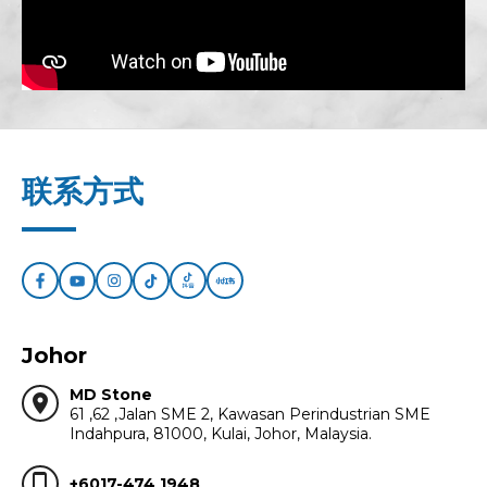
联系方式
Johor
MD Stone
location_on
61 ,62 ,Jalan SME 2, Kawasan Perindustrian SME
Indahpura, 81000, Kulai, Johor, Malaysia.
phone_iphone
+6017-474 1948