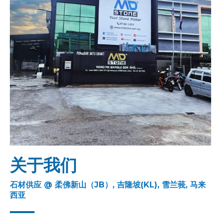
关于我们
石材供应 @ 柔佛新山（JB）, 吉隆坡(KL), 雪兰莪, 马来
西亚